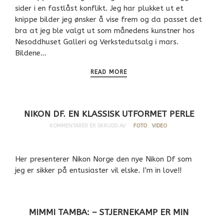
sider i en fastlåst konflikt. Jeg har plukket ut et
knippe bilder jeg ønsker å vise frem og da passet det
bra at jeg ble valgt ut som månedens kunstner hos
Nesoddhuset Galleri og Verkstedutsalg i mars.
Bildene…
READ MORE
NIKON DF. EN KLASSISK UTFORMET PERLE
KOMMENTARER ER SKRUDD AV
FOTO
,
VIDEO
Her presenterer Nikon Norge den nye Nikon Df som
jeg er sikker på entusiaster vil elske. I’m in love!!
MIMMI TAMBA: – STJERNEKAMP ER MIN