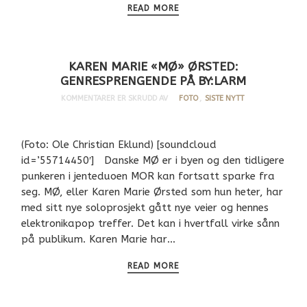
READ MORE
KAREN MARIE «MØ» ØRSTED:
GENRESPRENGENDE PÅ BY:LARM
KOMMENTARER ER SKRUDD AV
FOTO
,
SISTE NYTT
(Foto: Ole Christian Eklund) [soundcloud
id=’55714450′] Danske MØ er i byen og den tidligere
punkeren i jenteduoen MOR kan fortsatt sparke fra
seg. MØ, eller Karen Marie Ørsted som hun heter, har
med sitt nye soloprosjekt gått nye veier og hennes
elektronikapop treffer. Det kan i hvertfall virke sånn
på publikum. Karen Marie har…
READ MORE