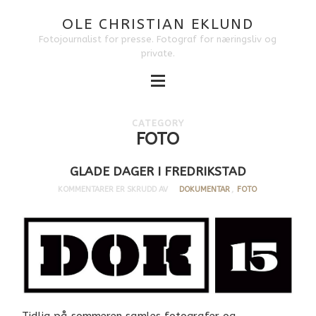
OLE CHRISTIAN EKLUND
Fotojournalist for presse. Fotograf for næringsliv og
private.
CATEGORY
FOTO
GLADE DAGER I FREDRIKSTAD
KOMMENTARER ER SKRUDD AV
DOKUMENTAR
,
FOTO
Tidlig på sommeren samles fotografer og