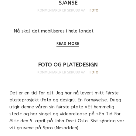
SJANSE
KOMMENTARER ER SKRUDD AV
FOTO
– Nå skal det mobiliseres i hele landet
READ MORE
FOTO OG PLATEDESIGN
KOMMENTARER ER SKRUDD AV
FOTO
Det er en tid for alt. Jeg har nå levert mitt første
plateprosjekt (Foto og design). En fornøyelse. Dugg
utgir denne våren sin første plate «Et hemmelig
sted» og har singel og videorelease på «En Tid For
Alt» den 5. april på John Dee i Oslo. Sist søndag var
vi i gruvene på Spro (Nesodden)…