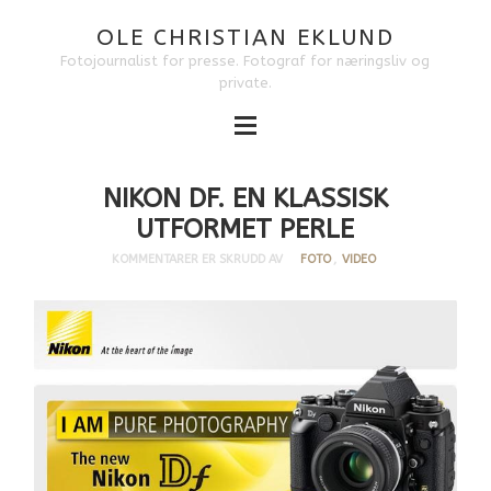
OLE CHRISTIAN EKLUND
Fotojournalist for presse. Fotograf for næringsliv og
private.
NIKON DF. EN KLASSISK
UTFORMET PERLE
KOMMENTARER ER SKRUDD AV
FOTO
,
VIDEO