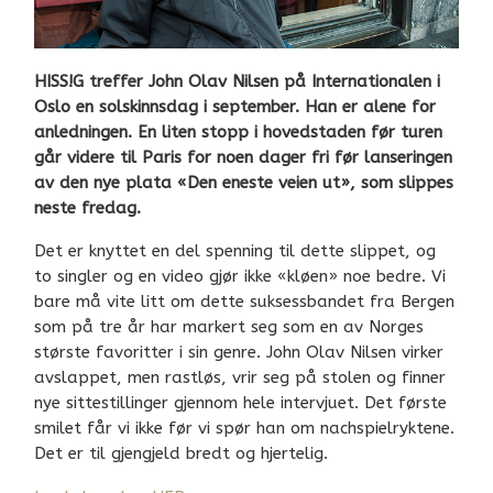
HISS!G treffer John Olav Nilsen på Internationalen i
Oslo en solskinnsdag i september. Han er alene for
anledningen. En liten stopp i hovedstaden før turen
går videre til Paris for noen dager fri før lanseringen
av den nye plata «Den eneste veien ut», som slippes
neste fredag.
Det er knyttet en del spenning til dette slippet, og
to singler og en video gjør ikke «kløen» noe bedre. Vi
bare må vite litt om dette suksessbandet fra Bergen
som på tre år har markert seg som en av Norges
største favoritter i sin genre. John Olav Nilsen virker
avslappet, men rastløs, vrir seg på stolen og finner
nye sittestillinger gjennom hele intervjuet. Det første
smilet får vi ikke før vi spør han om nachspielryktene.
Det er til gjengjeld bredt og hjertelig.