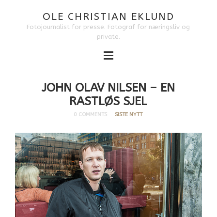
OLE CHRISTIAN EKLUND
Fotojournalist for presse. Fotograf for næringsliv og
private.
JOHN OLAV NILSEN – EN
RASTLØS SJEL
0 COMMENTS
SISTE NYTT