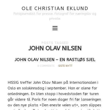
OLE CHRISTIAN EKLUND
Fotojournalist for presse. Fotograf for næringsliv og
private.
POSTS TAGGED
JOHN OLAV NILSEN
JOHN OLAV NILSEN – EN RASTLØS SJEL
0 COMMENTS
SISTE NYTT
HISS!G treffer John Olav Nilsen på Internationalen i
Oslo en solskinnsdag i september. Han er alene for
anledningen. En liten stopp i hovedstaden før turen
går videre til Paris for noen dager fri før lanseringen
av den nye plata «Den eneste veien ut», som slippes