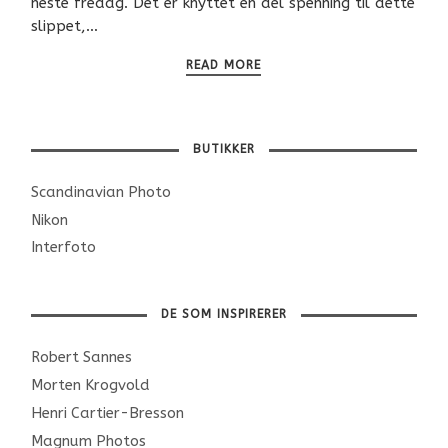
neste fredag. Det er knyttet en del spenning til dette
slippet,…
READ MORE
BUTIKKER
Scandinavian Photo
Nikon
Interfoto
DE SOM INSPIRERER
Robert Sannes
Morten Krogvold
Henri Cartier-Bresson
Magnum Photos