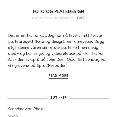
FOTO OG PLATEDESIGN
KOMMENTARER ER SKRUDD AV
FOTO
Det er en tid for alt. Jeg har nå levert mitt første
plateprosjekt (Foto og design). En fornøyelse. Dugg
utgir denne våren sin første plate «Et hemmelig
sted» og har singel og videorelease på «En Tid For
Alt» den 5. april på John Dee i Oslo. Sist søndag var
vi i gruvene på Spro (Nesodden)…
READ MORE
BUTIKKER
Scandinavian Photo
Nikon