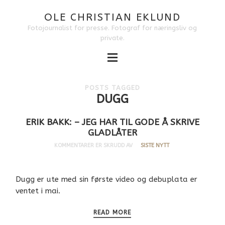
OLE CHRISTIAN EKLUND
Fotojournalist for presse. Fotograf for næringsliv og
private.
POSTS TAGGED
DUGG
ERIK BAKK: – JEG HAR TIL GODE Å SKRIVE
GLADLÅTER
KOMMENTARER ER SKRUDD AV
SISTE NYTT
Dugg er ute med sin første video og debuplata er
ventet i mai.
READ MORE