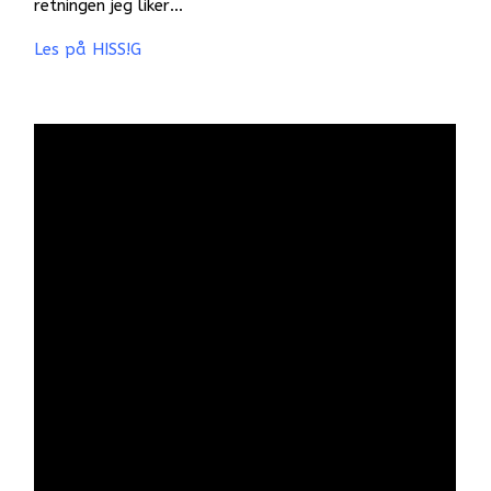
retningen jeg liker…
Les på HISS!G