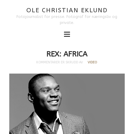
OLE CHRISTIAN EKLUND
Fotojournalist for presse. Fotograf for næringsliv og
private.
REX: AFRICA
KOMMENTARER ER SKRUDD AV
VIDEO