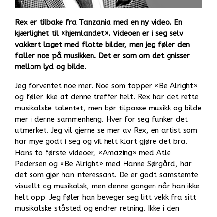
Rex er tilbake fra Tanzania med en ny video. En
kjærlighet til «hjemlandet». Videoen er i seg selv
vakkert laget med flotte bilder, men jeg føler den
faller noe på musikken. Det er som om det gnisser
mellom lyd og bilde.
Jeg forventet noe mer. Noe som topper «Be Alright»
og føler ikke at denne treffer helt. Rex har det rette
musikalske talentet, men bør tilpasse musikk og bilde
mer i denne sammenheng. Hver for seg funker det
utmerket. Jeg vil gjerne se mer av Rex, en artist som
har mye godt i seg og vil helt klart gjøre det bra.
Hans to første videoer, «Amazing» med Atle
Pedersen og «Be Alright» med Hanne Sørgård, har
det som gjør han interessant. De er godt samstemte
visuellt og musikalsk, men denne gangen når han ikke
helt opp. Jeg føler han beveger seg litt vekk fra sitt
musikalske ståsted og endrer retning. Ikke i den