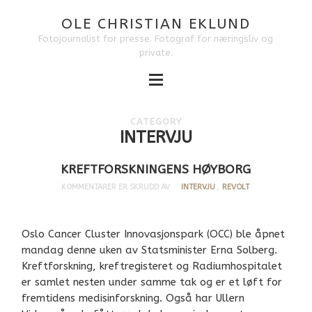
OLE CHRISTIAN EKLUND
Fotojournalist for presse. Fotograf for næringsliv og
private.
CATEGORY
INTERVJU
KREFTFORSKNINGENS HØYBORG
KOMMENTARER ER SKRUDD AV
INTERVJU
,
REVOLT
Oslo Cancer Cluster Innovasjonspark (OCC) ble åpnet
mandag denne uken av Statsminister Erna Solberg.
Kreftforskning, kreftregisteret og Radiumhospitalet
er samlet nesten under samme tak og er et løft for
fremtidens medisinforskning. Også har Ullern