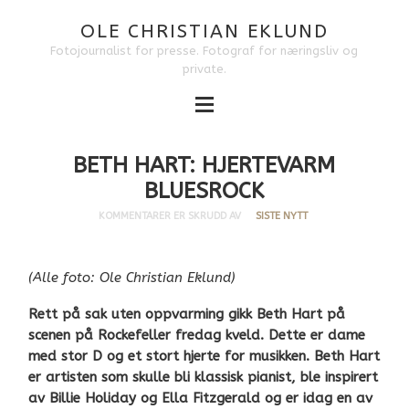
OLE CHRISTIAN EKLUND
Fotojournalist for presse. Fotograf for næringsliv og
private.
BETH HART: HJERTEVARM
BLUESROCK
KOMMENTARER ER SKRUDD AV
SISTE NYTT
(Alle foto: Ole Christian Eklund)
Rett på sak uten oppvarming gikk Beth Hart på
scenen på Rockefeller fredag kveld. Dette er dame
med stor D og et stort hjerte for musikken. Beth Hart
er artisten som skulle bli klassisk pianist, ble inspirert
av Billie Holiday og Ella Fitzgerald og er idag en av