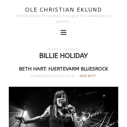
OLE CHRISTIAN EKLUND
Fotojournalist for presse. Fotograf for næringsliv og
private.
POSTS TAGGED
BILLIE HOLIDAY
BETH HART: HJERTEVARM BLUESROCK
KOMMENTARER ER SKRUDD AV
SISTE NYTT