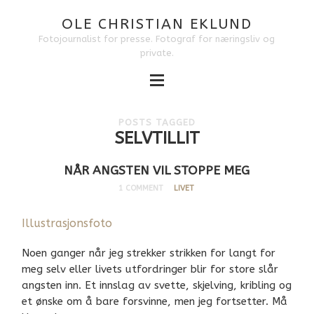
OLE CHRISTIAN EKLUND
Fotojournalist for presse. Fotograf for næringsliv og
private.
POSTS TAGGED
SELVTILLIT
NÅR ANGSTEN VIL STOPPE MEG
1 COMMENT
LIVET
Illustrasjonsfoto
Noen ganger når jeg strekker strikken for langt for
meg selv eller livets utfordringer blir for store slår
angsten inn. Et innslag av svette, skjelving, kribling og
et ønske om å bare forsvinne, men jeg fortsetter. Må