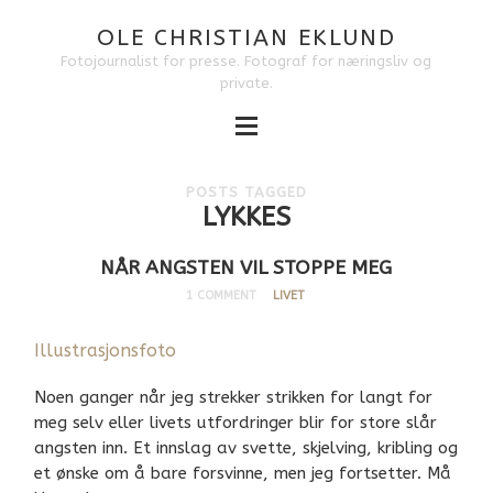
OLE CHRISTIAN EKLUND
Fotojournalist for presse. Fotograf for næringsliv og
private.
POSTS TAGGED
LYKKES
NÅR ANGSTEN VIL STOPPE MEG
1 COMMENT
LIVET
Illustrasjonsfoto
Noen ganger når jeg strekker strikken for langt for
meg selv eller livets utfordringer blir for store slår
angsten inn. Et innslag av svette, skjelving, kribling og
et ønske om å bare forsvinne, men jeg fortsetter. Må