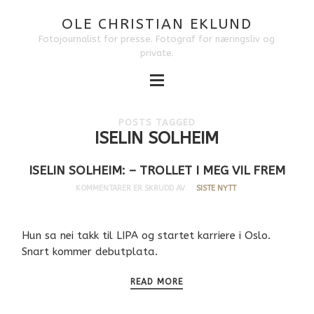
OLE CHRISTIAN EKLUND
Fotojournalist for presse. Fotograf for næringsliv og
private.
POSTS TAGGED
ISELIN SOLHEIM
ISELIN SOLHEIM: – TROLLET I MEG VIL FREM
KOMMENTARER ER SKRUDD AV
SISTE NYTT
Hun sa nei takk til LIPA og startet karriere i Oslo.
Snart kommer debutplata.
READ MORE