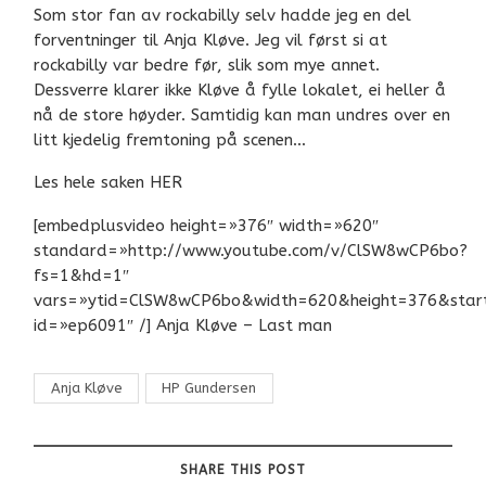
Som stor fan av rockabilly selv hadde jeg en del
forventninger til Anja Kløve. Jeg vil først si at
rockabilly var bedre før, slik som mye annet.
Dessverre klarer ikke Kløve å fylle lokalet, ei heller å
nå de store høyder. Samtidig kan man undres over en
litt kjedelig fremtoning på scene
n…
Les hele saken HER
[embedplusvideo height=»376″ width=»620″
standard=»http://www.youtube.com/v/ClSW8wCP6bo?
fs=1&hd=1″
vars=»ytid=ClSW8wCP6bo&width=620&height=376&sta
id=»ep6091″ /] Anja Kløve – Last man
Anja Kløve
HP Gundersen
SHARE THIS POST