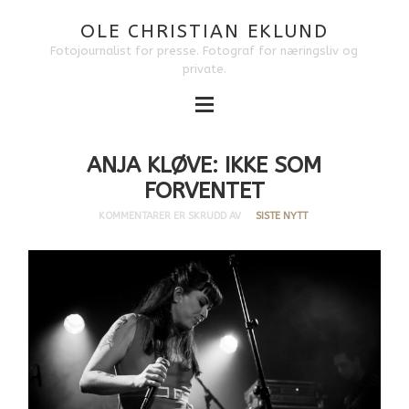
OLE CHRISTIAN EKLUND
Fotojournalist for presse. Fotograf for næringsliv og
private.
ANJA KLØVE: IKKE SOM
FORVENTET
KOMMENTARER ER SKRUDD AV
SISTE NYTT