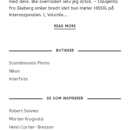
med dere. Ble overrasket selv jeg altså. – Oslojenta
fra Ekeberg smiler bredt idet hun møter HISS!G på
Internasjonalen. I, Volatile…
READ MORE
BUTIKKER
Scandinavian Photo
Nikon
Interfoto
DE SOM INSPIRERER
Robert Sannes
Morten Krogvold
Henri Cartier-Bresson