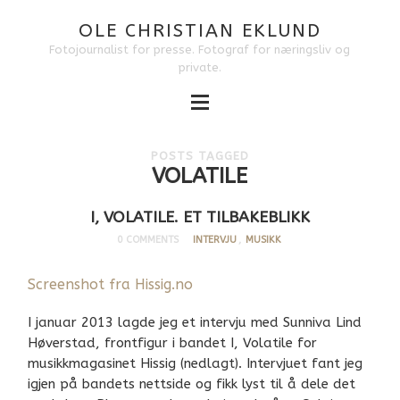
OLE CHRISTIAN EKLUND
Fotojournalist for presse. Fotograf for næringsliv og
private.
POSTS TAGGED
VOLATILE
I, VOLATILE. ET TILBAKEBLIKK
0 COMMENTS
INTERVJU
,
MUSIKK
Screenshot fra Hissig.no
I januar 2013 lagde jeg et intervju med Sunniva Lind
Høverstad, frontfigur i bandet I, Volatile for
musikkmagasinet Hissig (nedlagt). Intervjuet fant jeg
igjen på bandets nettside og fikk lyst til å dele det