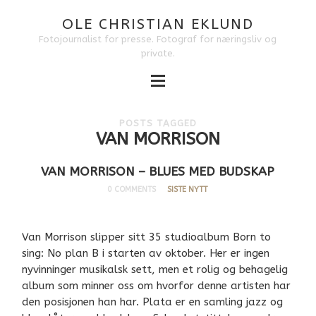
OLE CHRISTIAN EKLUND
Fotojournalist for presse. Fotograf for næringsliv og
private.
POSTS TAGGED
VAN MORRISON
VAN MORRISON – BLUES MED BUDSKAP
0 COMMENTS
SISTE NYTT
Van Morrison slipper sitt 35 studioalbum Born to
sing: No plan B i starten av oktober. Her er ingen
nyvinninger musikalsk sett, men et rolig og behagelig
album som minner oss om hvorfor denne artisten har
den posisjonen han har. Plata er en samling jazz og