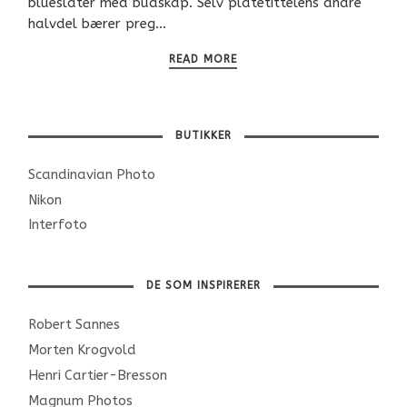
blueslåter med budskap. Selv platetittelens andre
halvdel bærer preg…
READ MORE
BUTIKKER
Scandinavian Photo
Nikon
Interfoto
DE SOM INSPIRERER
Robert Sannes
Morten Krogvold
Henri Cartier-Bresson
Magnum Photos