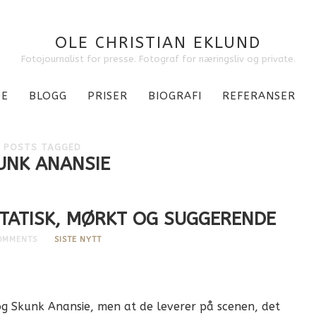
OLE CHRISTIAN EKLUND
Fotojournalist for presse. Fotograf for næringsliv og private.
DE
BLOGG
PRISER
BIOGRAFI
REFERANSER
POSTS TAGGED
UNK ANANSIE
STATISK, MØRKT OG SUGGERENDE
OMMENTS
SISTE NYTT
 og Skunk Anansie, men at de leverer på scenen, det